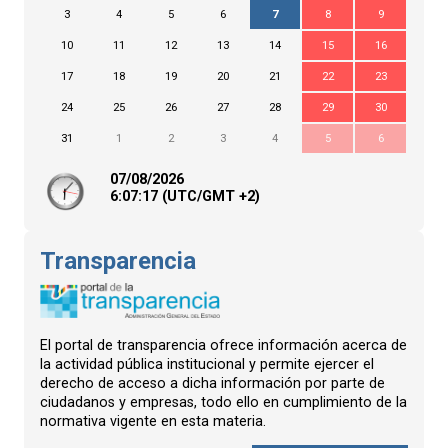
3
4
5
6
7
8
9
10
11
12
13
14
15
16
17
18
19
20
21
22
23
24
25
26
27
28
29
30
31
1
2
3
4
5
6
07/08/2026
6:
07
:17
(UTC/GMT +2)
Transparencia
El portal de transparencia ofrece información acerca de
la actividad pública institucional y permite ejercer el
derecho de acceso a dicha información por parte de
ciudadanos y empresas, todo ello en cumplimiento de la
normativa vigente en esta materia.